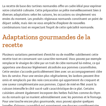
La recette de base des tartines normandes offre un cadre idéal pour exprimer
votre créativité culinaire. Cette préparation se prête merveilleusement bien à
diverses adaptations selon les saisons, les occasions ou simplement vos
envies du moment. Les produits régionaux normands constituent un point de
départ solide, mais rien ne vous empêche d’explorer de nouvelles
combinaisons tout en respectant l’esprit de cette spécialité normande.
Adaptations gourmandes de la
recette
Plusieurs variations permettent d’enrichir ou de modifier subtilement cette
recette tout en conservant son caractère normand. Vous pouvez par exemple
remplacer le vinaigre de cidre par un trait de cidre normand lui-même, ce qui
apportera une douceur légèrement alcoolisée aux pommes caramélisées.
Cette version s’accorde particulièrement bien avec un accompagnement cidre
lors du service. Pour une version plus végétarienne, les lardons peuvent être
omis et remplacés par des noix concassées qui apporteront du croquant et
une saveur complémentaire aux pommes. L’ajout de miel en filet avant la
cuisson intensifie le côté sucré-salé caractéristique de ce plat. Certains
cuisiniers aiment également incorporer des herbes fraîches comme du thym
ou du romarin qui se marient admirablement avec les pommes et le fromage.
Pour une touche encore plus gourmande, vous pouvez ajouter quelques
lamelles d’oignon caramélisé qui apporteront une douceur supplémentaire.