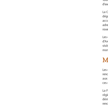
d’ex
La C
dégu
accu
adr
rou
Les 
d’Ar
visi
mon
M
Les 
renc
aux
ces 
La F
rég
démo
renc