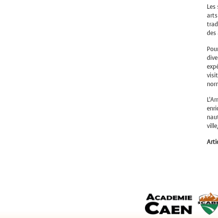
Les 
arts
trad
des 
Pour
dive
expé
visi
nor
L’Ar
enri
naut
vill
Art