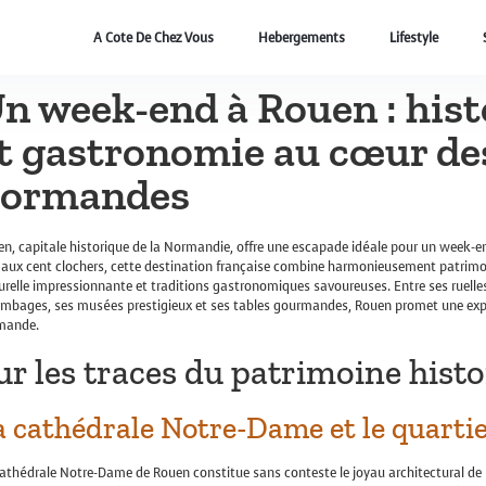
A Cote De Chez Vous
Hebergements
Lifestyle
n week-end à Rouen : hist
t gastronomie au cœur des
ormandes
n, capitale historique de la Normandie, offre une escapade idéale pour un week-
e aux cent clochers, cette destination française combine harmonieusement patrimoi
urelle impressionnante et traditions gastronomiques savoureuses. Entre ses ruel
ombages, ses musées prestigieux et ses tables gourmandes, Rouen promet une expé
mande.
ur les traces du patrimoine hist
a cathédrale Notre-Dame et le quarti
athédrale Notre-Dame de Rouen constitue sans conteste le joyau architectural de la 