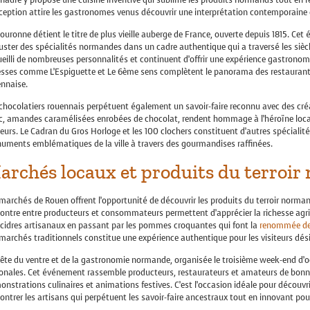
ception attire les gastronomes venus découvrir une interprétation contemporaine 
ouronne détient le titre de plus vieille auberge de France, ouverte depuis 1815. Ce
ster des spécialités normandes dans un cadre authentique qui a traversé les siècl
eilli de nombreuses personnalités et continuent d’offrir une expérience gastronom
esses comme L’Espiguette et Le 6ème sens complètent le panorama des restauran
ennaise.
chocolatiers rouennais perpétuent également un savoir-faire reconnu avec des cré
c, amandes caramélisées enrobées de chocolat, rendent hommage à l’héroïne locale
teurs. Le Cadran du Gros Horloge et les 100 clochers constituent d’autres spécialit
uments emblématiques de la ville à travers des gourmandises raffinées.
archés locaux et produits du terroi
marchés de Rouen offrent l’opportunité de découvrir les produits du terroir normand
ontre entre producteurs et consommateurs permettent d’apprécier la richesse agr
 cidres artisanaux en passant par les pommes croquantes qui font la
renommée de
marchés traditionnels constitue une expérience authentique pour les visiteurs dési
ête du ventre et de la gastronomie normande, organisée le troisième week-end d’oct
ionales. Cet événement rassemble producteurs, restaurateurs et amateurs de bonn
nstrations culinaires et animations festives. C’est l’occasion idéale pour découv
ontrer les artisans qui perpétuent les savoir-faire ancestraux tout en innovant po