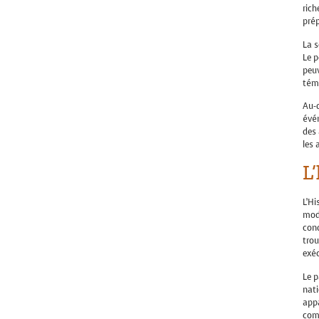
rich
prép
La s
Le p
peuv
témo
Au-d
évé
des 
les 
L
L’Hi
mode
cond
trou
exé
Le p
nati
appa
comp