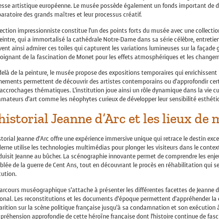
esse artistique européenne. Le musée possède également un fonds important de des
aratoire des grands maîtres et leur processus créatif.
ection impressionniste constitue l’un des points forts du musée avec une collect
eintre, qui a immortalisé la cathédrale Notre-Dame dans sa série célèbre, entretient
ent ainsi admirer ces toiles qui capturent les variations lumineuses sur la façade 
ignant de la fascination de Monet pour les effets atmosphériques et les changeme
elà de la peinture, le musée propose des expositions temporaires qui enrichissent r
nements permettent de découvrir des artistes contemporains ou d’approfondir cer
accrochages thématiques. L’institution joue ainsi un rôle dynamique dans la vie cu
amateurs d’art comme les néophytes curieux de développer leur sensibilité esthéti
’historial Jeanne d’Arc et les lieux de
storial Jeanne d’Arc offre une expérience immersive unique qui retrace le destin exc
rne utilise les technologies multimédias pour plonger les visiteurs dans le context
uisit Jeanne au bûcher. La scénographie innovante permet de comprendre les enjeux
blée de la guerre de Cent Ans, tout en découvrant le procès en réhabilitation qui se
cution.
arcours muséographique s’attache à présenter les différentes facettes de Jeanne d
onal. Les reconstitutions et les documents d’époque permettent d’appréhender la
rition sur la scène politique française jusqu’à sa condamnation et son exécution à
réhension approfondie de cette héroïne française dont l’histoire continue de fasc