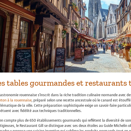
es tables gourmandes et restaurants 
astronomie rouennaise s’inscrit dans la riche tradition culinaire normande avec des
eton à la rouennaise
, préparé selon une recette ancestrale où le canard est étouffé
ématique de la ville. Cette préparation sophistiquée exige un savoir-faire particul
étuent avec fidélité aux techniques traditionnelles.
n compte plus de 650 établissements gourmands qui reflètent la diversité de son o
tigieuses, le Restaurant Gill se distingue avec ses deux étoiles au Guide Michelin o
nadre y propose une cuisine inventive qui sublime les produits normands tout en re