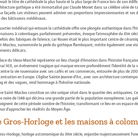
nait le titre de cathédrale la plus haute et la plus large de France lors de son édif
chitecture gothique a été immortalisé par Claude Monet dans sa célèbre série de t
sa façade. Les visiteurs peuvent admirer ses proportions impressionnantes et ses 
e des bâtisseurs médiévaux.
uartier médiéval qui entoure la cathédrale offre une plongée authentique dans l’hi
 maisons à colombages parfaitement préservées, évoque l’atmosphère du XVe siècl
efois des fabriques de faïence, car Rouen était le plus important centre de cérami
t-Maclou, surnommée la perle du gothique flamboyant, mérite également une visite
ements délicats.
lace du Vieux-Marché représente un lieu chargé d’émotion dans l’histoire française. C
ai 1431, un événement tragique qui marque encore profondément l’identité de la vi
entre la vie rouennaise avec ses cafés et ses commerces, entourée de plus de 20
entration en Europe. L’église Sainte-Jeanne-d’Arc, avec son architecture contem
ng et des vagues, rend hommage à l’héroïne nationale.
tre Saint-Maclou constitue un site unique situé dans le quartier des antiquaires. Ce
e noire de 1348 qui décima une grande partie de la population européenne. Les gale
ignent de cette période sombre de l’histoire, transformant ce lieu en un espace d
eux d’approcher les réalités du Moyen Âge.
e Gros-Horloge et les maisons à colo
Gros-Horloge, horloge astronomique du XIVe siècle, enjambe majestueusement l’un