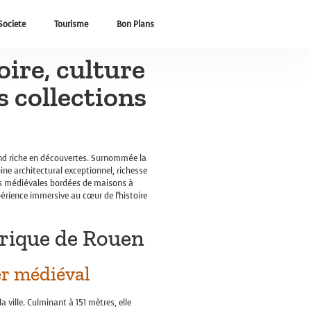
Societe
Tourisme
Bon Plans
oire, culture
 collections
end riche en découvertes. Surnommée la
ne architectural exceptionnel, richesse
les médiévales bordées de maisons à
rience immersive au cœur de l’histoire
orique de Rouen
er médiéval
ville. Culminant à 151 mètres, elle