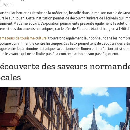
rangers.
usée Flaubert et d’Histoire de la médecine, installé dans la maison natale de Gust
urelle sur Rouen. Cette institution permet de découvrir l’univers de l’écrivain qui
amment Madame Bovary. L’exposition permanente présente également l’évolution d
ens et des documents historiques, car le père de Flaubert était chirurgien à l’Hôte
amateurs de tourisme culturel
trouveront également leur bonheur dans les nombreu
oraire qui animent le centre historique. Ces lieux permettent de découvrir des ar
ogue entre le patrimoine historique exceptionnel de Rouen et la création artistique ac
urelle vivante qui ne se limite pas à la contemplation de son passé glorieux.
écouverte des saveurs normandes
ocales