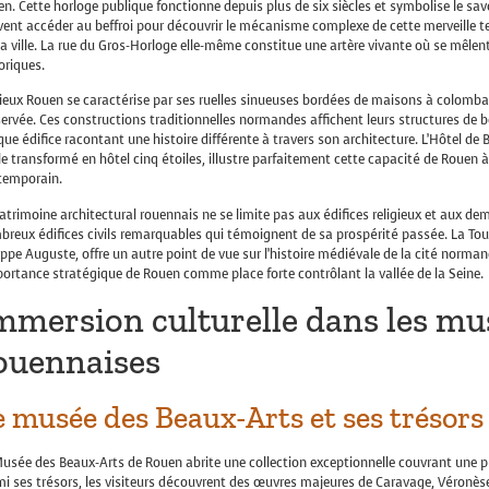
n. Cette horloge publique fonctionne depuis plus de six siècles et symbolise le savo
ent accéder au beffroi pour découvrir le mécanisme complexe de cette merveille t
la ville. La rue du Gros-Horloge elle-même constitue une artère vivante où se mêl
oriques.
Vieux Rouen se caractérise par ses ruelles sinueuses bordées de maisons à colom
ervée. Ces constructions traditionnelles normandes affichent leurs structures de 
ue édifice racontant une histoire différente à travers son architecture. L’Hôtel d
le transformé en hôtel cinq étoiles, illustre parfaitement cette capacité de Rouen 
temporain.
atrimoine architectural rouennais ne se limite pas aux édifices religieux et aux de
reux édifices civils remarquables qui témoignent de sa prospérité passée. La Tour
ippe Auguste, offre un autre point de vue sur l’histoire médiévale de la cité norma
portance stratégique de Rouen comme place forte contrôlant la vallée de la Seine.
mmersion culturelle dans les mus
ouennaises
e musée des Beaux-Arts et ses trésors
usée des Beaux-Arts de Rouen abrite une collection exceptionnelle couvrant une pér
i ses trésors, les visiteurs découvrent des œuvres majeures de Caravage, Véronès