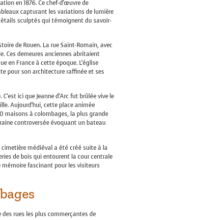
ication en 1876. Ce chef-d’œuvre de
ableaux capturant les variations de lumière
détails sculptés qui témoignent du savoir-
stoire de Rouen. La rue Saint-Romain, avec
e. Ces demeures anciennes abritaient
que en France à cette époque. L’église
 pour son architecture raffinée et ses
’est ici que Jeanne d’Arc fut brûlée vive le
lle. Aujourd’hui, cette place animée
00 maisons à colombages, la plus grande
poraine controversée évoquant un bateau
 cimetière médiéval a été créé suite à la
ries de bois qui entourent la cour centrale
e mémoire fascinant pour les visiteurs
mbages
e des rues les plus commerçantes de