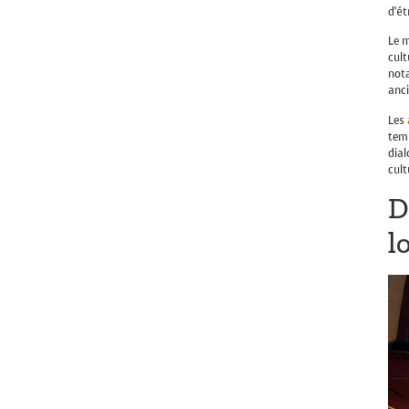
d’ét
Le m
cult
not
anci
Les
temp
dial
cult
D
l