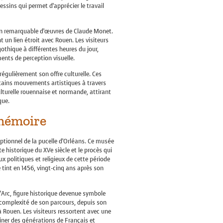
sins qui permet d’apprécier le travail
ion remarquable d’œuvres de Claude Monet.
 un lien étroit avec Rouen. Les visiteurs
gothique à différentes heures du jour,
nts de perception visuelle.
égulièrement son offre culturelle. Ces
tains mouvements artistiques à travers
lturelle rouennaise et normande, attirant
que.
 mémoire
eptionnel de la pucelle d’Orléans. Ce musée
e historique du XVe siècle et le procès qui
 politiques et religieux de cette période
 tint en 1456, vingt-cinq ans après son
’Arc, figure historique devenue symbole
 complexité de son parcours, depuis son
 Rouen. Les visiteurs ressortent avec une
iner des générations de Français et