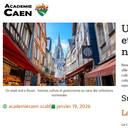
U
e
n
Roue
vill
cult
col
nor
Un week-end à Rouen : histoire, culture et gastronomie au cœur des collections
S
normandes
academiecaen-scabl
janvier 19, 2026
L
La c