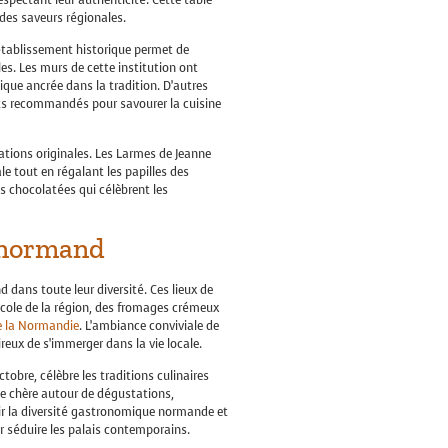
des saveurs régionales.
t établissement historique permet de
es. Les murs de cette institution ont
ique ancrée dans la tradition. D’autres
ts recommandés pour savourer la cuisine
ations originales. Les Larmes de Jeanne
 tout en régalant les papilles des
és chocolatées qui célèbrent les
r normand
 dans toute leur diversité. Ces lieux de
icole de la région, des fromages crémeux
 la Normandie
. L’ambiance conviviale de
reux de s’immerger dans la vie locale.
obre, célèbre les traditions culinaires
e chère autour de dégustations,
rir la diversité gastronomique normande et
ur séduire les palais contemporains.