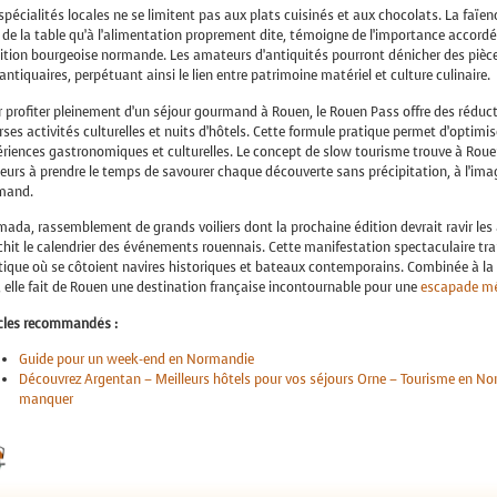
spécialités locales ne se limitent pas aux plats cuisinés et aux chocolats. La faïe
 de la table qu’à l’alimentation proprement dite, témoigne de l’importance accord
ition bourgeoise normande. Les amateurs d’antiquités pourront dénicher des pièc
antiquaires, perpétuant ainsi le lien entre patrimoine matériel et culture culinaire.
 profiter pleinement d’un séjour gourmand à Rouen, le Rouen Pass offre des réduct
rses activités culturelles et nuits d’hôtels. Cette formule pratique permet d’optimi
riences gastronomiques et culturelles. Le concept de slow tourisme trouve à Rouen
teurs à prendre le temps de savourer chaque découverte sans précipitation, à l’im
mand.
mada, rassemblement de grands voiliers dont la prochaine édition devrait ravir le
chit le calendrier des événements rouennais. Cette manifestation spectaculaire tra
ique où se côtoient navires historiques et bateaux contemporains. Combinée à la 
e, elle fait de Rouen une destination française incontournable pour une
escapade m
icles recommandés :
Guide pour un week-end en Normandie
Découvrez Argentan – Meilleurs hôtels pour vos séjours Orne – Tourisme en Nor
manquer