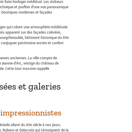
ir-faire horloger médiéval. Les visiteurs
echnique et profiter d’une vue panoramique
ent boutiques modernes et façades
bages qui créent une atmosphère médiévale
bois apparent sur des façades colorées,
e Bourgtheroulde, bâtiment historique du XVe
à conjuguer patrimoine ancien et confort
meures anciennes. La ville compte de
 Jeanne d’Arc, vestige du château de
nde. Cette tour massive rappelle
ées et galeries
 impressionnistes
iode allant du XVe siècle à nos jours.
e, Rubens et Delacroix qui témoignent de la