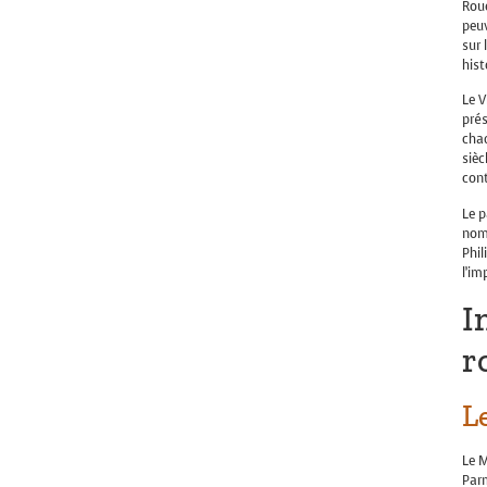
Roue
peuv
sur 
hist
Le 
prés
chaq
sièc
con
Le p
nomb
Phil
l’im
I
r
L
Le M
Parm