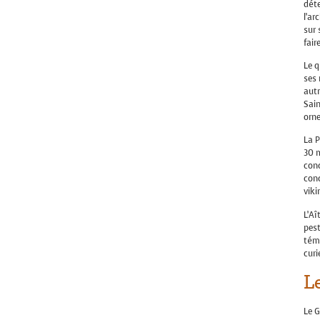
déte
l’ar
sur 
fair
Le q
ses
autr
Sain
orn
La P
30 m
conc
conc
viki
L’Aî
pest
témo
curi
L
Le 