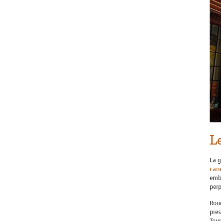
L
La g
can
embl
perp
Roue
pres
Tour